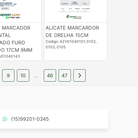
E MARCADOR
ALICATE MARCARDOR
NTAL
DE ORELHA 15CM
Código: AZV01040101, 0102,
ADO FURO
0103, 0105
O 17CM 9MM
ZV01040143
9
10
…
46
47
(15)99201-0345