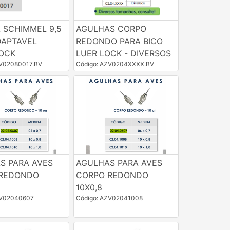
 SCHIMMEL 9,5
AGULHAS CORPO
DAPTAVEL
REDONDO PARA BICO
OCK
LUER LOCK - DIVERSOS
ZV02080017.BV
Código: AZV0204XXXX.BV
S PARA AVES
AGULHAS PARA AVES
REDONDO
CORPO REDONDO
10X0,8
ZV02040607
Código: AZV02041008