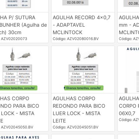
HA P/ SUTURA
AGULHA RECORD 4x0,7
AGULHA
 BUNHER (Agulha de
- ADAPTAVEL
mm - A
ach) 30cm
MCLINTOCK
MCLINT
: AZV02020073
Código: AZV02080016.BV
Código: A
HAS CORPO
AGULHAS CORPO
AGULHA
NDO PARA BICO
REDONDO PARA BICO
CORPO 
 LOCK - MISTA
LUER LOCK - MISTA
06X0,7
Código: A
TE
LEITE
: AZV02045050.BV
Código: AZV02045051.BV