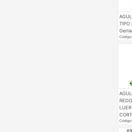
Identificação Animal
AGUL
Inseminação Artificial
TIPO
Gerl
Insetos & Pragas
Código
Instr. Cirúrgicos & Veterinários
Linha Cloro
Linha Leite & Ordenha
Medicamentos
Niples, Nebulizadores & Reposições
AGUL
Nutrição Animal
REDO
Pesos & Medidas
LUER
COR
Roedores, Aves & Insetos
Código
Suprimentos