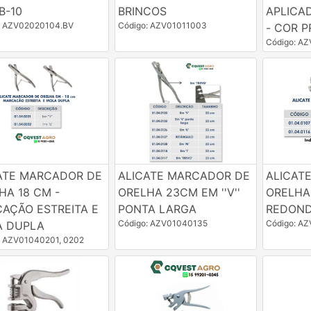
B-10
BRINCOS
APLICA
: AZV02020104.BV
Código: AZV01011003
- COR P
Código: A
ATE MARCADOR DE
ALICATE MARCADOR DE
ALICAT
HA 18 CM -
ORELHA 23CM EM ''V''
ORELHA
AÇÃO ESTREITA E
PONTA LARGA
REDOND
Código: AZV01040135
Código: A
 DUPLA
: AZV01040201, 0202