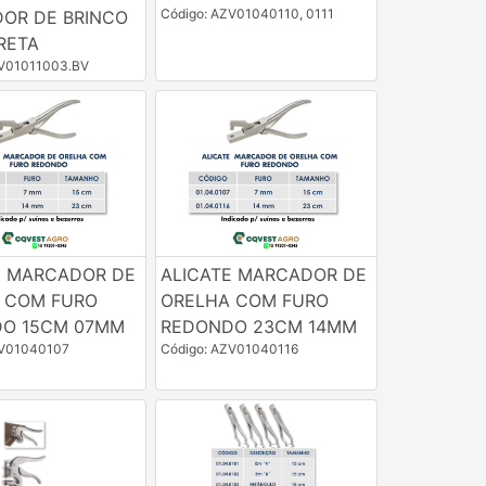
Código: AZV01040110, 0111
DOR DE BRINCO
RETA
ZV01011003.BV
E MARCADOR DE
ALICATE MARCADOR DE
 COM FURO
ORELHA COM FURO
O 15CM 07MM
REDONDO 23CM 14MM
ZV01040107
Código: AZV01040116