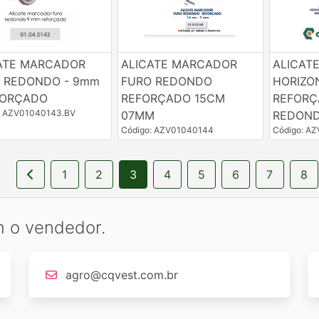
ATE MARCADOR
ALICATE MARCADOR
ALICAT
 REDONDO - 9mm
FURO REDONDO
HORIZO
FORÇADO
REFORÇADO 15CM
REFORÇ
: AZV01040143.BV
07MM
REDOND
Código: AZV01040144
Código: A
1
2
3
4
5
6
7
8
m o vendedor.
agro@cqvest.com.br