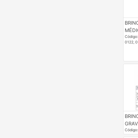
Identificação Animal
Inseminação Artificial
BRIN
MÉDI
Insetos & Pragas
Código
0122, 0
Instr. Cirúrgicos & Veterinários
Linha Cloro
Linha Leite & Ordenha
Medicamentos
Niples, Nebulizadores & Reposições
Nutrição Animal
Pesos & Medidas
BRIN
Roedores, Aves & Insetos
GRAV
Código
Suprimentos