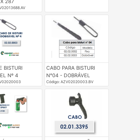
X 287
ZV02013688.AV
 BISTURI
CABO PARA BISTURI
EL Nº 4
N°04 - DOBRÁVEL
ZV02020003
Código: AZV02020003.BV