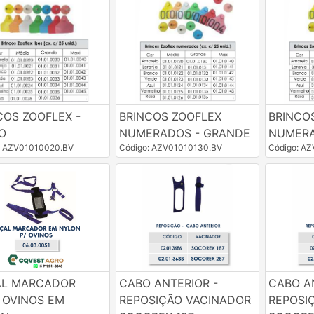
COS ZOOFLEX -
BRINCOS ZOOFLEX
BRINCO
O
NUMERADOS - GRANDE
NUMERA
: AZV01010020.BV
Código: AZV01010130.BV
Código: A
AL MARCADOR
CABO ANTERIOR -
CABO A
 OVINOS EM
REPOSIÇÃO VACINADOR
REPOSI