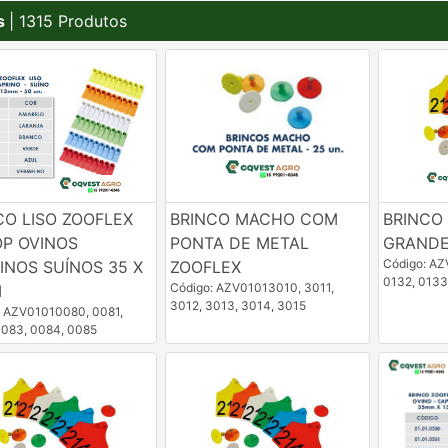
s
| 1315 Produtos
CO LISO ZOOFLEX
BRINCO MACHO COM
BRINCO
OP OVINOS
PONTA DE METAL
GRANDE
Código: AZ
INOS SUÍNOS 35 X
ZOOFLEX
0132, 0133
Código: AZV01013010, 3011,
M
3012, 3013, 3014, 3015
: AZV01010080, 0081,
0083, 0084, 0085