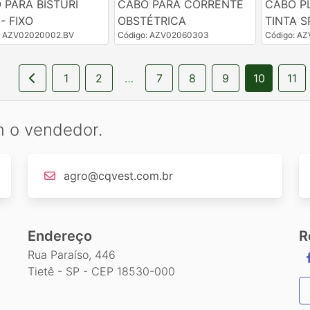
 PARA BISTURI
CABO PARA CORRENTE
CABO P
- FIXO
OBSTÉTRICA
TINTA S
: AZV02020002.BV
Código: AZV02060303
Código: A
1
2
…
7
8
9
10
11
m o vendedor.
agro@cqvest.com.br
Endereço
R
Rua Paraíso, 446
Tietê - SP - CEP 18530-000