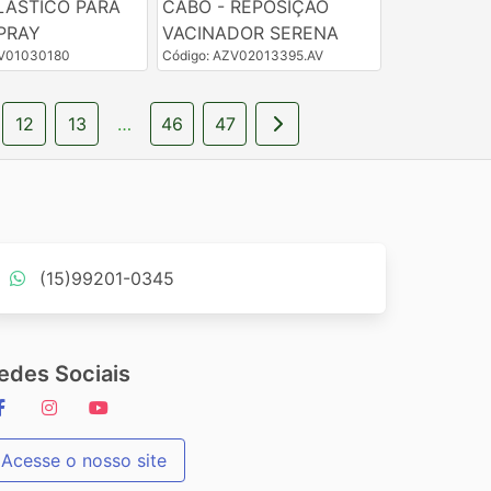
LÁSTICO PARA
CABO - REPOSIÇÃO
PRAY
VACINADOR SERENA
ZV01030180
Código: AZV02013395.AV
12
13
…
46
47
(15)99201-0345
edes Sociais
Acesse o nosso site