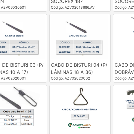
ON
SOCOREX 187
SOCORE
: AZV06030501
Código: AZV02013686.AV
Código: A
DE BISTURI 03 (P/
CABO DE BISTURI 04 (P/
CABO DE
AS 10 A 17)
LÂMINAS 18 A 36)
DOBRÁV
: AZV02020001
Código: AZV02020002
Código: A