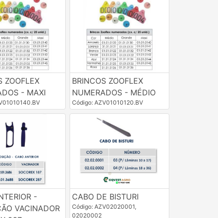
S ZOOFLEX
BRINCOS ZOOFLEX
DOS - MAXI
NUMERADOS - MÉDIO
ZV01010140.BV
Código: AZV01010120.BV
NTERIOR -
CABO DE BISTURI
Código: AZV02020001,
ÇÃO VACINADOR
02020002