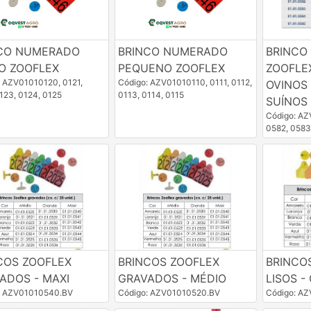
CO NUMERADO
BRINCO NUMERADO
BRINCO
O ZOOFLEX
PEQUENO ZOOFLEX
ZOOFLE
: AZV01010120, 0121,
Código: AZV01010110, 0111, 0112,
OVINOS
123, 0124, 0125
0113, 0114, 0115
SUÍNOS
Código: AZ
0582, 0583
COS ZOOFLEX
BRINCOS ZOOFLEX
BRINCO
ADOS - MAXI
GRAVADOS - MÉDIO
LISOS -
: AZV01010540.BV
Código: AZV01010520.BV
Código: A