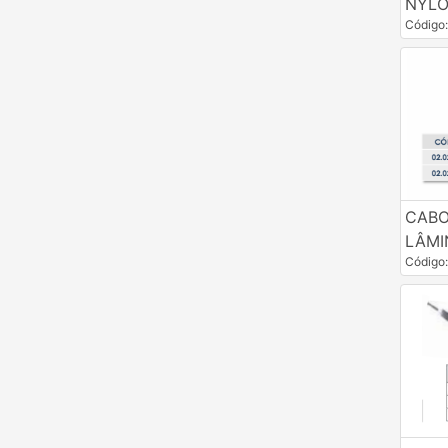
NYL
Código
CABO 
LÂMIN
Código