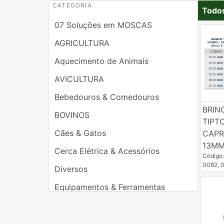
CATEGORIA
Todo
07 Soluções em MOSCAS
AGRICULTURA
Aquecimento de Animais
AVICULTURA
Bebedouros & Comedouros
BRIN
BOVINOS
TIPT
Cães & Gatos
CAPR
13M
Cerca Elétrica & Acessórios
Código
0082, 
Diversos
Equipamentos & Ferramentas
Ferradores & Casqueamentos
Higienizadores & Desinfetantes