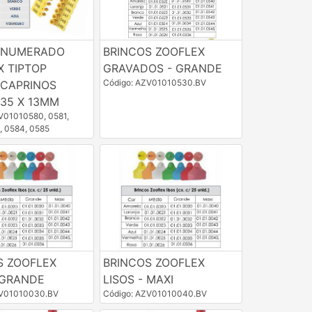
 NUMERADO
BRINCOS ZOOFLEX
X TIPTOP
GRAVADOS - GRANDE
Código: AZV01010530.BV
 CAPRINOS
 35 X 13MM
V01010580, 0581,
, 0584, 0585
S ZOOFLEX
BRINCOS ZOOFLEX
 GRANDE
LISOS - MAXI
ZV01010030.BV
Código: AZV01010040.BV